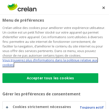
Skip
to
Rechercher
Me
Se
main
connecter
Home
Exposition Impressions
Newsroom
Menu de préférences
content
Exposition Impressions
Crelan utilise des cookies pour améliorer votre expérience utilisateur.
Un cookie est un petit fichier stocké sur votre appareil qui permet
d’identifier votre appareil. Ces informations sont utilisées à diverses
fins: permettre au site internet de fonctionner correctement, de
Du 25/06/2018 au
faciliter la navigation, d’améliorer le contenu du site internet ou pour
vous offrir des services pertinents. Dans ce menu, vous pouvez
14/09/2018 à la Galerie
choisir de ne pas autoriser certains types de cookies.
Vous trouverez plus d’informations dans la politique relative aux
Crelan
cookies
Accepter tous les cookies
21 juin 2018
Gérer les préférences de consentement
Cookies strictement nécessaires
Toujours actif