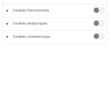
Cookies fonctionnels
Cookies analytiques
Cookies commerciaux
La nouvelle exposition organisée par la Galerie Crelan
rassemblera les peintures de
Els De Bille
et les
sculptures de
Gudrun Corthals
.
Pour découvrir les œuvres de ces deux artistes,
n’hésitez pas à passer par notre Galerie Crelan. Vous
êtes également tous et toutes les bienvenus au
vernissage de l’exposition, organisé ce lundi 25 juin, de
18h à 20h30.