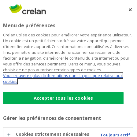
Skip
to
Rechercher
Me
Se
main
connecter
Home
Fin de l’appli Bancontact pour Windows Phone à partir
Newsroom
Menu de préférences
content
du 20 février
Fin de l’appli Bancontact pour
Crelan utilise des cookies pour améliorer votre expérience utilisateur.
Un cookie est un petit fichier stocké sur votre appareil qui permet
Windows Phone à partir du 20
d’identifier votre appareil. Ces informations sont utilisées à diverses
fins: permettre au site internet de fonctionner correctement, de
février
faciliter la navigation, d’améliorer le contenu du site internet ou pour
vous offrir des services pertinents. Dans ce menu, vous pouvez
choisir de ne pas autoriser certains types de cookies.
Vous trouverez plus d’informations dans la politique relative aux
8 février 2018
cookies
Le 20 février, il sera mis fin à l’appli
Accepter tous les cookies
Bancontact pour Windows Phone.
Si vous détenez un Windows Phone, vous ne pourrez
Gérer les préférences de consentement
plus utiliser l’appli Bancontact à partir de cette date.
Cookies strictement nécessaires
Toujours actif