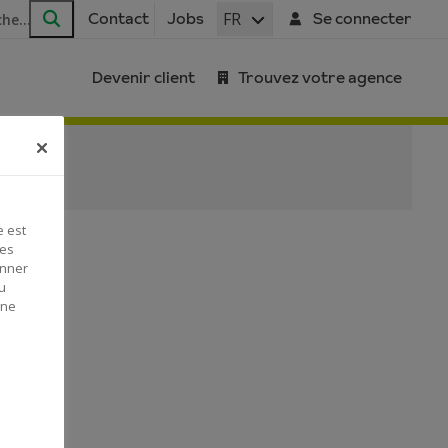
FR
Contact
Jobs
Se connecter
Rechercher
Devenir client
Trouvez votre agence
e est
Ces
onner
u
 ne