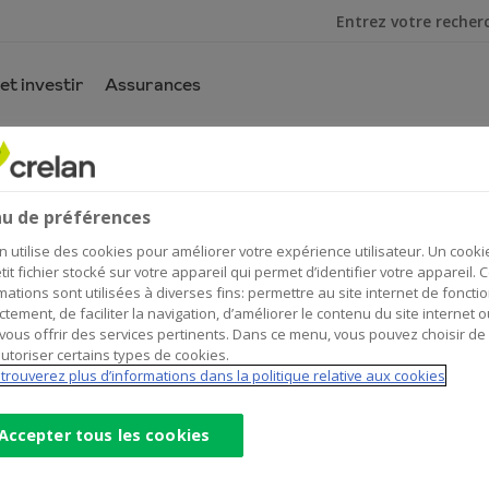
Je cherche
et investir
Assurances
 soyez vigilants !
éléphone - soyez vigilants !
u de préférences
n utilise des cookies pour améliorer votre expérience utilisateur. Un cooki
tit fichier stocké sur votre appareil qui permet d’identifier votre appareil. 
mations sont utilisées à diverses fins: permettre au site internet de foncti
ctement, de faciliter la navigation, d’améliorer le contenu du site internet o
vous offrir des services pertinents. Dans ce menu, vous pouvez choisir de
utoriser certains types de cookies.
trouverez plus d’informations dans la politique relative aux cookies
Accepter tous les cookies