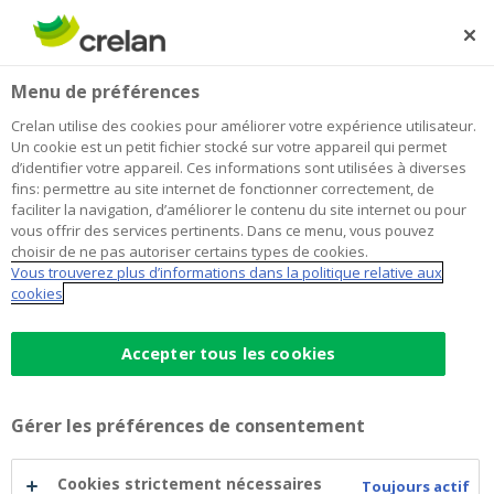
Skip
to
Rechercher
Me
Se
main
connecter
Home
Grève chez Bpost: dérangements possibles
Newsroom
Menu de préférences
content
Grève chez Bpost: dérangements
Crelan utilise des cookies pour améliorer votre expérience utilisateur.
Un cookie est un petit fichier stocké sur votre appareil qui permet
possibles
d’identifier votre appareil. Ces informations sont utilisées à diverses
fins: permettre au site internet de fonctionner correctement, de
faciliter la navigation, d’améliorer le contenu du site internet ou pour
vous offrir des services pertinents. Dans ce menu, vous pouvez
8 novembre 2018
choisir de ne pas autoriser certains types de cookies.
Vous trouverez plus d’informations dans la politique relative aux
cookies
Une grève est actuellement en cours chez Bpost. Par
conséquent, un certain nombre de choses peuvent être
retardées de quelques jours: envoi d’extraits de compte
Accepter tous les cookies
en papier, nouvelles cartes bancaires, codes pour
cartes bancaires, codes pour digipass… Nous nous
Gérer les préférences de consentement
excusons d’avance pour tout dérangement éventuel.
Cookies strictement nécessaires
Toujours actif