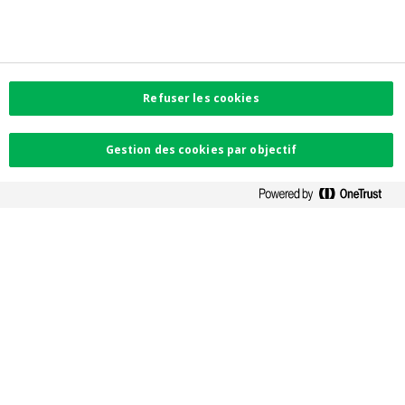
Accessibilité
Préférences de cookies
Informations corporate
Investor Relations
Jobs
Newsroom
Refuser les cookies
Contactez-nous
Gestion des cookies par objectif
Trouvez l'agence la plus proche
Contact
Plaintes
Facebook
Instagram
LinkedIn
Twitter