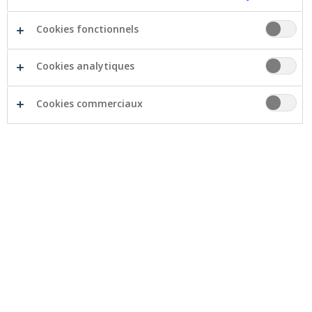
Cookies fonctionnels
Cookies analytiques
Comme les années précédentes, le Groupe Crelan
Cookies commerciaux
enregistre à nouveau de solides résultats en 2019. Il
clôture l'exercice avec un résultat net de 70 millions
d'euros, soit une augmentation de près de 7%. En
outre, le Groupe continue à renforcer sa rentabilité et
sa solvabilité.
Le portefeuille des dépôts et le portefeuille de crédits
continuent de croître, notamment grâce à une forte
production. Crelan a vu sa production de crédits
augmenter de presque 23%.
L’Assemblée Générale de CrelanCo a décidé d’octroyer