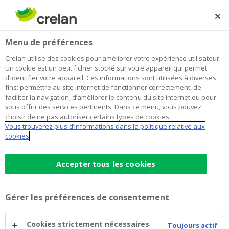
Skip
to
Rechercher
Me
Se
main
connecter
Home
Le Groupe Crelan se réjouit d’une solide année 2019
Newsroom
Menu de préférences
content
Le Groupe Crelan se réjouit d’une
Crelan utilise des cookies pour améliorer votre expérience utilisateur.
Un cookie est un petit fichier stocké sur votre appareil qui permet
solide année 2019
d’identifier votre appareil. Ces informations sont utilisées à diverses
fins: permettre au site internet de fonctionner correctement, de
faciliter la navigation, d’améliorer le contenu du site internet ou pour
vous offrir des services pertinents. Dans ce menu, vous pouvez
29 juin 2020
choisir de ne pas autoriser certains types de cookies.
Vous trouverez plus d’informations dans la politique relative aux
cookies
Accepter tous les cookies
Gérer les préférences de consentement
Cookies strictement nécessaires
Toujours actif