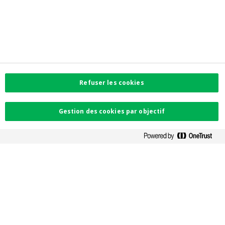
Informations réglementaires
Privacy
Accessibilité
Préférences de cookies
Informations corporate
Investor Relations
Jobs
Newsroom
Refuser les cookies
Contactez-nous
Gestion des cookies par objectif
Trouvez l'agence la plus proche
Contact
Plaintes
Facebook
Instagram
LinkedIn
Twitter