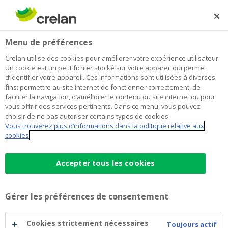
Skip
to
Rechercher
Me
Se
main
connecter
Home
Mettez à jour vos données et luttez avec nous contre le
Newsroom
Menu de préférences
content
financement du terrorisme et le blanchiment d’argent
Mettez à jour vos données et luttez
Crelan utilise des cookies pour améliorer votre expérience utilisateur.
Un cookie est un petit fichier stocké sur votre appareil qui permet
avec nous contre le financement du
d’identifier votre appareil. Ces informations sont utilisées à diverses
fins: permettre au site internet de fonctionner correctement, de
terrorisme et le blanchiment
faciliter la navigation, d’améliorer le contenu du site internet ou pour
vous offrir des services pertinents. Dans ce menu, vous pouvez
d’argent
choisir de ne pas autoriser certains types de cookies.
Vous trouverez plus d’informations dans la politique relative aux
cookies
9 octobre 2020
Accepter tous les cookies
Répondre aux demandes d’information de la banque =
dire stop au financement du terrorisme et au
Gérer les préférences de consentement
blanchiment d’argent
Cookies strictement nécessaires
Toujours actif