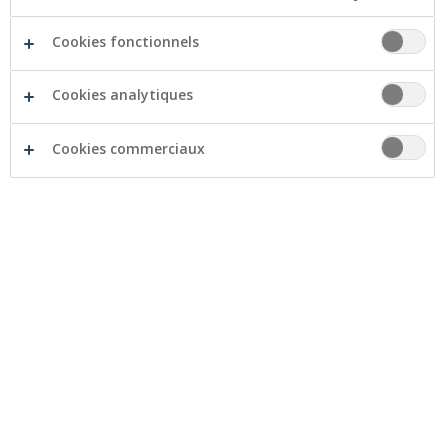
Plus d’information dans la brochure de Febelfin
(pdf)
Cookies fonctionnels
Facebook
Twitter
Li
Cookies analytiques
Cookies commerciaux