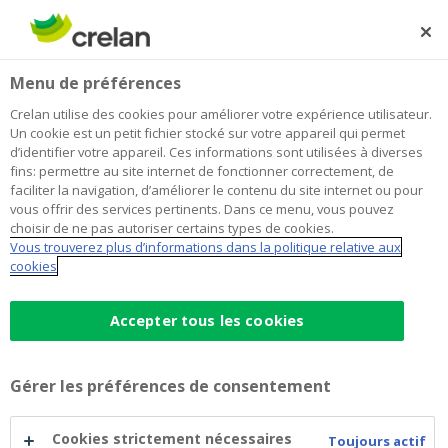
Skip
to
Rechercher
Me
Se
main
connecter
Home
Octobre rose : un mois dédié à la sensibilisation au
Newsroom
Menu de préférences
content
cancer du sein
Octobre rose : un mois dédié à la
Crelan utilise des cookies pour améliorer votre expérience utilisateur.
Un cookie est un petit fichier stocké sur votre appareil qui permet
sensibilisation au cancer du sein
d’identifier votre appareil. Ces informations sont utilisées à diverses
fins: permettre au site internet de fonctionner correctement, de
faciliter la navigation, d’améliorer le contenu du site internet ou pour
vous offrir des services pertinents. Dans ce menu, vous pouvez
9 octobre 2018
choisir de ne pas autoriser certains types de cookies.
Vous trouverez plus d’informations dans la politique relative aux
cookies
Depuis des années, le mois d’octobre est dédié à la
sensibilisation au cancer du sein dans le monde
entier dans le but d’informer la population sur la
Accepter tous les cookies
maladie, d’encourager la prise de conscience et de
continuer à développer l’aide apportée pour
Gérer les préférences de consentement
dépister et traiter le cancer.
Cookies strictement nécessaires
Toujours actif