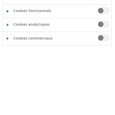
Cookies fonctionnels
Cookies analytiques
Cookies commerciaux
Grâce aux collaborateurs de Crelan et à la Crelan
Foundation, la banque a déjà pu organiser de belles
initiatives en faveur de la Fondation contre le Cancer.
Cet organisme de bienfaisance tient beaucoup à cœur
à la Crelan Foundation.
Pour sensibiliser à lutte contre le cancer au niveau
national, la Fondation contre le Cancer a publié un
article sur
les mythes et les réalités du cancer du
sein
.