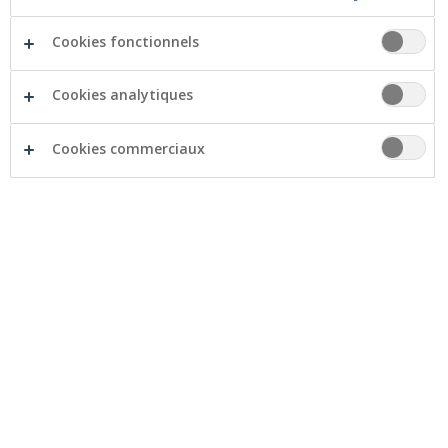
Cookies fonctionnels
Cookies analytiques
À partir d'aujourd'hui, vous pouvez à nouveau
Cookies commerciaux
contacter votre agent Crelan pendant les heures
d'ouverture habituelles. Toutefois, les
visites
imprévues en agence ne sont pas encore
autorisées
. Par conséquent,
prenez toujours rendez-
vous
par e-mail, par téléphone ou via myCrelan
lorsque vous souhaitez vous rendre dans votre agence
Crelan. Nous prenons déjà les mesures d'hygiène et de
protection nécessaires pour vous accueillir dans les
conditions les plus sûres possibles.
Prenez rendez-vous