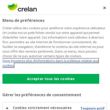
Skip
to
Rechercher
Me
Se
main
connecter
Home
Retour des heures d'ouverture habituelles de votre
Newsroom
Menu de préférences
content
agence Crelan
Retour des heures d'ouverture
Crelan utilise des cookies pour améliorer votre expérience utilisateur.
Un cookie est un petit fichier stocké sur votre appareil qui permet
habituelles de votre agence Crelan
d’identifier votre appareil. Ces informations sont utilisées à diverses
fins: permettre au site internet de fonctionner correctement, de
faciliter la navigation, d’améliorer le contenu du site internet ou pour
vous offrir des services pertinents. Dans ce menu, vous pouvez
4 mai 2020
choisir de ne pas autoriser certains types de cookies.
Vous trouverez plus d’informations dans la politique relative aux
cookies
Accepter tous les cookies
Gérer les préférences de consentement
Cookies strictement nécessaires
Toujours actif