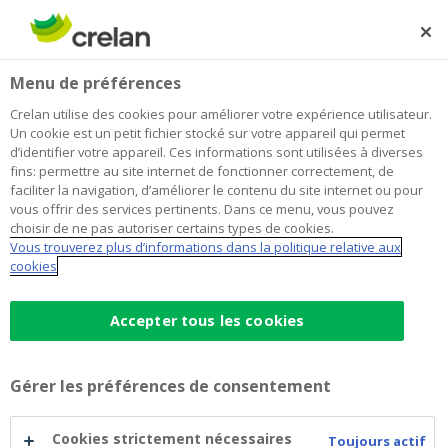
Skip
to
Rechercher
Me
Se
main
connecter
Home
Road to Beijing 2022 !
Newsroom
Menu de préférences
content
Road to Beijing 2022 !
Crelan utilise des cookies pour améliorer votre expérience utilisateur.
Un cookie est un petit fichier stocké sur votre appareil qui permet
d’identifier votre appareil. Ces informations sont utilisées à diverses
fins: permettre au site internet de fonctionner correctement, de
15 juin 2018
faciliter la navigation, d’améliorer le contenu du site internet ou pour
vous offrir des services pertinents. Dans ce menu, vous pouvez
choisir de ne pas autoriser certains types de cookies.
Vous trouverez plus d’informations dans la politique relative aux
cookies
Accepter tous les cookies
Gérer les préférences de consentement
Cookies strictement nécessaires
Toujours actif