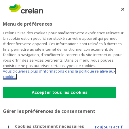
Skip
to
Rechercher
Me
Se
main
connecter
Home
Travailler chez un Top Employer, c’est développer tous
Newsroom
Menu de préférences
content
vos talents
Travailler chez un Top Employer, c’est
Crelan utilise des cookies pour améliorer votre expérience utilisateur.
Un cookie est un petit fichier stocké sur votre appareil qui permet
développer tous vos talents
d’identifier votre appareil. Ces informations sont utilisées à diverses
fins: permettre au site internet de fonctionner correctement, de
faciliter la navigation, d’améliorer le contenu du site internet ou pour
vous offrir des services pertinents. Dans ce menu, vous pouvez
25 janvier 2021
choisir de ne pas autoriser certains types de cookies.
Vous trouverez plus d’informations dans la politique relative aux
cookies
Accepter tous les cookies
Gérer les préférences de consentement
Cookies strictement nécessaires
Toujours actif