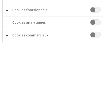
Cookies fonctionnels
Cookies analytiques
Le 25 janvier, pour la sixième fois consécutive, nous
Cookies commerciaux
avons reçu la fantastique nouvelle de la
reconnaissance de Crelan comme Top Employer.
L'Institut Top Employer décerne chaque année ce titre
aux entreprises qui font de leur politique du personnel
un point d'honneur. La reconnaissance est précédée
d'une enquête approfondie dans laquelle la politique et
le cadre du personnel sont examinés sous différents
angles et comparés à un point de référence.
Isabelle D’haeninck, directeur People &
Talent Management