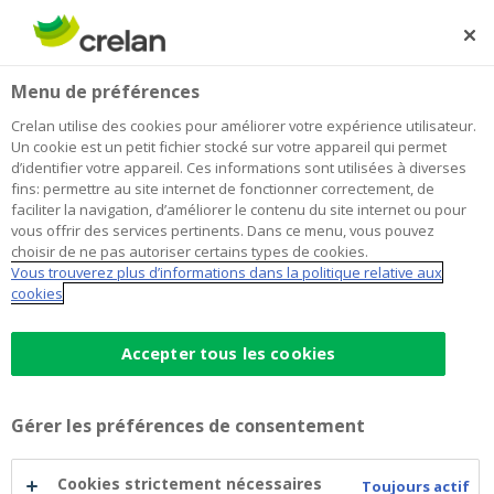
Skip
to
Rechercher
Me
Se
main
connecter
Home
Votez pour Crelan !
Newsroom
Menu de préférences
content
Votez pour Crelan !
Crelan utilise des cookies pour améliorer votre expérience utilisateur.
Un cookie est un petit fichier stocké sur votre appareil qui permet
d’identifier votre appareil. Ces informations sont utilisées à diverses
fins: permettre au site internet de fonctionner correctement, de
5 novembre 2018
faciliter la navigation, d’améliorer le contenu du site internet ou pour
vous offrir des services pertinents. Dans ce menu, vous pouvez
choisir de ne pas autoriser certains types de cookies.
Vous trouverez plus d’informations dans la politique relative aux
cookies
Accepter tous les cookies
Vous êtes satisfait de nos offres et services? N’hésitez
Gérer les préférences de consentement
pas à le témoigner à travers la campagne de Guide-
epargne.be pour laquelle Crelan est nominée.
Cookies strictement nécessaires
Toujours actif