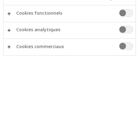
Banque en ligne
Services sécurisés
Cookies fonctionnels
Emprunter
Cookies analytiques
Cookies commerciaux
Habitation
Mobilité
Autres buts
Épargner et investir
Épargner
Investir
Épargne fiscale
Assurances