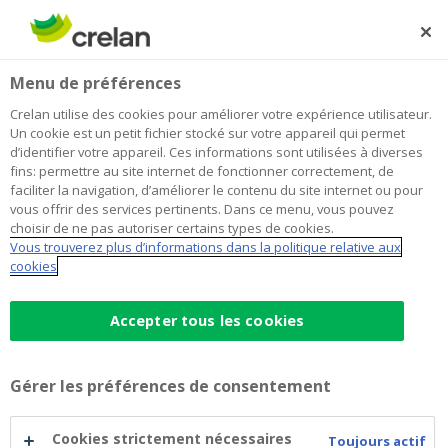
Skip
to
Rechercher
Me
Se
main
connecter
Home
Page non trouvée
Menu de préférences
content
Page non trouvée
Crelan utilise des cookies pour améliorer votre expérience utilisateur.
Un cookie est un petit fichier stocké sur votre appareil qui permet
d’identifier votre appareil. Ces informations sont utilisées à diverses
fins: permettre au site internet de fonctionner correctement, de
Désolés …
faciliter la navigation, d’améliorer le contenu du site internet ou pour
vous offrir des services pertinents. Dans ce menu, vous pouvez
Nous aimerions vous aider mais la page que vous
choisir de ne pas autoriser certains types de cookies.
Vous trouverez plus d’informations dans la politique relative aux
cherchez n’existe pas.
cookies
Accepter tous les cookies
Payer
Comptes à vue
Gérer les préférences de consentement
Cartes de paiement
Payer avec votre smartphone
Cookies strictement nécessaires
Toujours actif