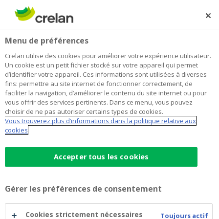
Skip
to
Rechercher
Me
Se
main
connecter
Home
Votre enfant a 12 ans
Payer
Menu de préférences
content
Votre enfant a 12 ans
Crelan utilise des cookies pour améliorer votre expérience utilisateur.
Un cookie est un petit fichier stocké sur votre appareil qui permet
d’identifier votre appareil. Ces informations sont utilisées à diverses
fins: permettre au site internet de fonctionner correctement, de
Dès l'âge de 12 ans, les enfants sont autorisés à avoir
faciliter la navigation, d’améliorer le contenu du site internet ou pour
leur propre compte bancaire. C'est donc l’âge idéal
vous offrir des services pertinents. Dans ce menu, vous pouvez
pour apprendre à gérer son argent.
choisir de ne pas autoriser certains types de cookies.
Vous trouverez plus d’informations dans la politique relative aux
cookies
Accepter tous les cookies
Gérer les préférences de consentement
Cookies strictement nécessaires
Toujours actif