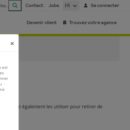
FR
Contact
Jobs
Se connecter
Rechercher
Devenir client
Trouvez votre agence
e est
Ces
onner
u
 ne
 peuvent également les utiliser pour retirer de