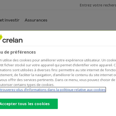
Je cherche
t investir
Assurances
s
u de préférences
n utilise des cookies pour améliorer votre expérience utilisateur. Un cooki
tit fichier stocké sur votre appareil qui permet d’identifier votre appareil. 
mations sont utilisées à diverses fins: permettre au site internet de foncti
ctement, de faciliter la navigation, d’améliorer le contenu du site internet o
vous offrir des services pertinents. Dans ce menu, vous pouvez choisir de
utoriser certains types de cookies.
trouverez plus d’informations dans la politique relative aux cookies
relan dans toute la Belgique. Les clients des autres banques
Accepter tous les cookies