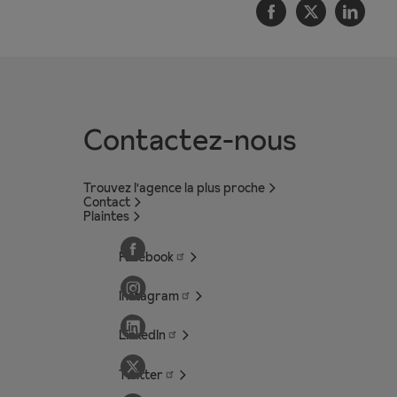
Facebook
Twitter
Linke
Contactez-nous
Trouvez l'agence la plus proche
Contact
Plaintes
Facebook
Instagram
LinkedIn
Twitter