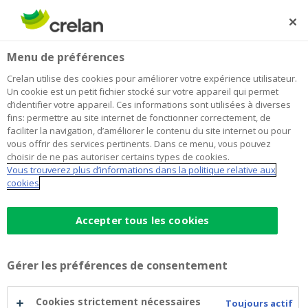
Skip
to
Rechercher
Me
Se
main
connecter
Home
Payer
Un compte à vue : intéressant pour apprendre à votre
Comptes à vue
Menu de préférences
content
enfant à gérer son argent ?
Un compte à vue : intéressant pour
Crelan utilise des cookies pour améliorer votre expérience utilisateur.
Un cookie est un petit fichier stocké sur votre appareil qui permet
apprendre à votre enfant à gérer
d’identifier votre appareil. Ces informations sont utilisées à diverses
fins: permettre au site internet de fonctionner correctement, de
son argent ?
faciliter la navigation, d’améliorer le contenu du site internet ou pour
vous offrir des services pertinents. Dans ce menu, vous pouvez
choisir de ne pas autoriser certains types de cookies.
Vous trouverez plus d’informations dans la politique relative aux
Les jeunes en savent trop peu sur leur argent et cela
cookies
les expose à des problèmes financiers. Il existe en effet
un lien étroit entre les connaissances financières de
Accepter tous les cookies
quelqu’un, son implication dans la gestion de ses
finances et ses éventuels problèmes d’argent, dixit
Febelfin, la Fédération belge du secteur financier. Il est
Gérer les préférences de consentement
donc primordial de sensibiliser les enfants aux
questions d’argent dès leur plus jeune âge pour
Cookies strictement nécessaires
Toujours actif
qu’une fois adultes, ils soient à l’aise et à même de