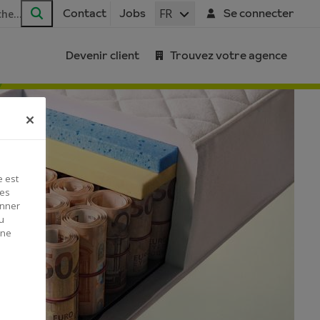
FR
Contact
Jobs
Se connecter
Rechercher
Devenir client
Trouvez votre agence
e est
Ces
onner
u
 ne