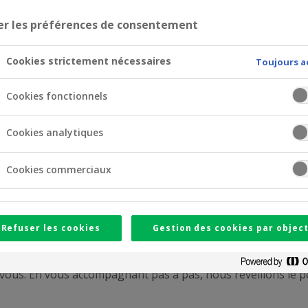
er les préférences de consentement
Cookies strictement nécessaires
Toujours a
Cookies fonctionnels
Cookies analytiques
Cookies commerciaux
e des Belges. Épargner, c’est avant tout se sentir serein, et
e argent dort trop longtemps, vous passerez à côté d’opportun
Refuser les cookies
Gestion des cookies par object
sions commence toujours par un vrai échange. C’est pourquo
c vous. En vous accompagnant pas à pas, nous réveillons le p