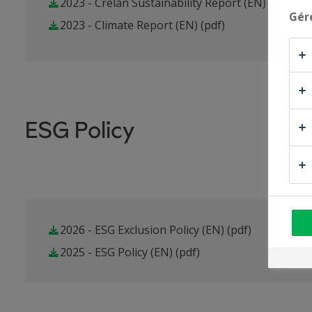
2023 - Crelan Sustainability Report (EN)
(pdf)
Gér
2023 - Climate Report (EN)
(pdf)
ESG Policy
2026 - ESG Exclusion Policy (EN)
(pdf)
2025 - ESG Policy (EN)
(pdf)