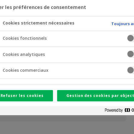
2022 - Crelan Sustainability Report (EN)
(pdf)
er les préférences de consentement
2021 - Crelan Sustainability Report (EN)
(pdf)
Cookies strictement nécessaires
Toujours a
Cookies fonctionnels
Cookies analytiques
Cookies commerciaux
Refuser les cookies
Gestion des cookies par object
2025 – Responsible Marketing Policy (EN)
(pdf)