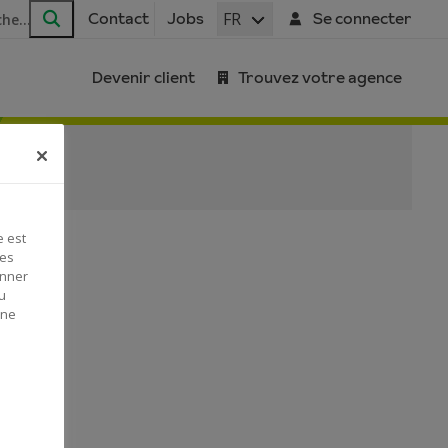
FR
Contact
Jobs
Se connecter
Rechercher
Devenir client
Trouvez votre agence
e est
Ces
onner
u
 ne