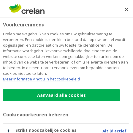
Skip
to
Zoeken
Me
Aanmelden
main
Voorkeurenmenu
content
Crelan maakt gebruik van cookies om uw gebruikservaring te
verbeteren. Een cookie is een klein bestand dat op uw toestel wordt
opgeslagen, en dat toelaat om uw toestel te identificeren. De
informatie wordt gebruikt voor verschillende doeleinden: om de
website correct te laten werken, om gemakkelijker te surfen, om de
inhoud van de website te verbeteren, of om u relevante diensten aan
te bieden. In dit menu kan u ervoor kiezen om bepaalde soorten
cookies niet toe te laten.
Google Pay ™
Meer informatie vindt u in het cookiebeleid
Google
Aanvaard alle cookies
Uw smartphone wordt uw portefeuille
Pay
U betaalt makkelijk, snel en veilig
Cookievoorkeuren beheren
In winkels, online en in uw favoriete apps
™
Maak een afspraak
Strikt noodzakelijke cookies
Altijd actief