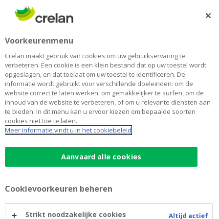
Skip
to
Zoeken
Me
Aanmelden
main
Voorkeurenmenu
content
Crelan maakt gebruik van cookies om uw gebruikservaring te
verbeteren. Een cookie is een klein bestand dat op uw toestel wordt
opgeslagen, en dat toelaat om uw toestel te identificeren. De
informatie wordt gebruikt voor verschillende doeleinden: om de
website correct te laten werken, om gemakkelijker te surfen, om de
inhoud van de website te verbeteren, of om u relevante diensten aan
te bieden. In dit menu kan u ervoor kiezen om bepaalde soorten
cookies niet toe te laten.
Beleggingsadvies
Meer informatie vindt u in het cookiebeleid
Beleggingsadvies
Aanvaard alle cookies
190.000 gezinnen gingen u al voor
Vast aanspreekpunt voor een duurzame relatie
Cookievoorkeuren beheren
Hoge klantentevredenheid
Krijg beleggingsadvies op maat
Strikt noodzakelijke cookies
Altijd actief