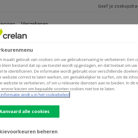
Ik ben op zoek na
leggen
Verzekeren
Home
Verzekeren
Mobiliteit
rkeurenmenu
Mobiliteit
n maakt gebruik van cookies om uw gebruikservaring te verbeteren. Een c
n klein bestand dat op uw toestel wordt opgeslagen, en dat toelaat om uw
el te identificeren. De informatie wordt gebruikt voor verschillende doelei
 website correct te laten werken, om gemakkelijker te surfen, om de inho
e website te verbeteren, of om u relevante diensten aan te bieden. In dit
 ervoor kiezen om bepaalde soorten cookies niet toe te laten.
informatie vindt u in het cookiebeleid
Aanvaard alle cookies
ng
kievoorkeuren beheren