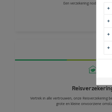
Een verzekering nodig voor u
Reisverzekerin
Vertrek in alle vertrouwen, onze Reisverzekering 
grote en kleine onvoorziene omst