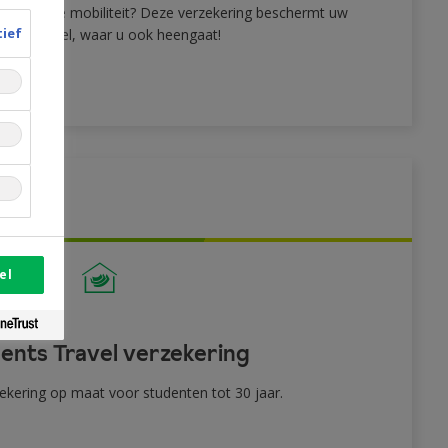
van zachte mobiliteit? Deze verzekering beschermt uw
tief
rvoermiddel, waar u ook heengaat!
el
ents Travel verzekering
ekering op maat voor studenten tot 30 jaar.