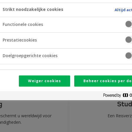
w auto?
Bent u een liefhebber 
Strikt noodzakelijke cookies
Altijd ac
ve
Functionele cookies
Prestatiecookies
Doelgroepgerichte cookies
Weiger cookies
Beheer cookies per do
g
Stud
beschermt u wereldwijd voor
Een Reisverz
andigheden.