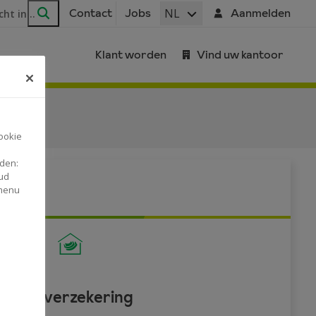
ar
NL
Contact
Jobs
Aanmelden
Zoeken
Klant worden
Vind uw kantoor
ookie
nden:
ud
 menu
Fietsverzekering