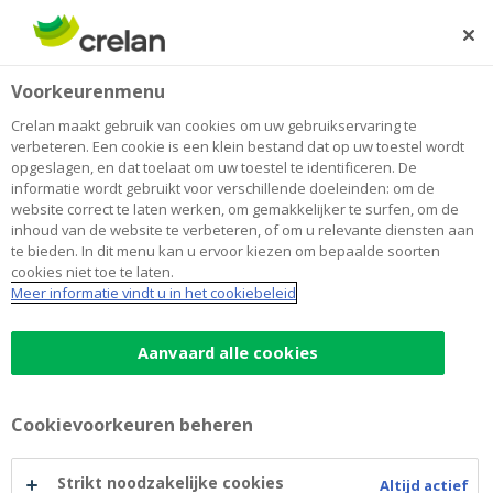
Skip
to
Zoeken
Me
Aanmelden
main
Voorkeurenmenu
content
Crelan maakt gebruik van cookies om uw gebruikservaring te
verbeteren. Een cookie is een klein bestand dat op uw toestel wordt
opgeslagen, en dat toelaat om uw toestel te identificeren. De
informatie wordt gebruikt voor verschillende doeleinden: om de
website correct te laten werken, om gemakkelijker te surfen, om de
inhoud van de website te verbeteren, of om u relevante diensten aan
te bieden. In dit menu kan u ervoor kiezen om bepaalde soorten
cookies niet toe te laten.
Hypothecaire lening
Meer informatie vindt u in het cookiebeleid
Hypothecaire
Aanvaard alle cookies
Ontdek of uw woonproject financieel haalbaar
is
lening
Maak een online simulatie
Cookievoorkeuren beheren
Langere looptijd van 30 jaar mogelijk voor
duurzame doeleinden
Strikt noodzakelijke cookies
Altijd actief