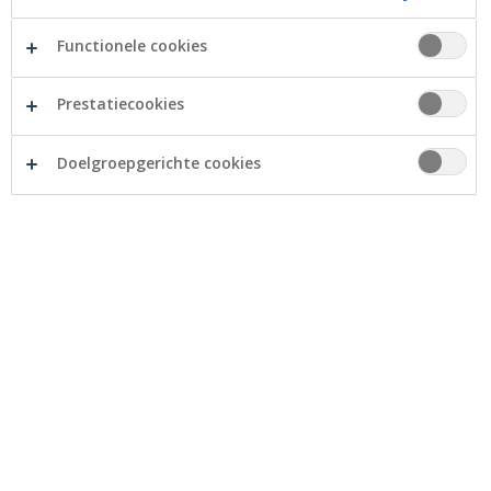
Overbruggingskrediet
Functionele cookies
Prestatiecookies
Wederopname hypothecaire lening
Doelgroepgerichte cookies
Maak een simulatie
Simuleer uw woonkrediet
Simuleer uw renovatiekrediet
Simuleer uw groene lening