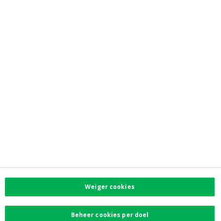
Investor Relations
Jobs
Newsroom
Contacteer ons
Vind uw dichtstbijzijnde kantoor
Contact
Klachten
Facebook
Instagram
LinkedIn
Twitter
Weiger cookies
Card Stop 078 170
170
Beheer cookies per doel