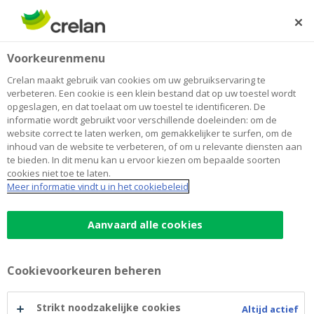
Skip
to
Zoeken
Me
Aanmelden
main
Home
Woning
Lenen
Voorkeurenmenu
content
Woning
Crelan maakt gebruik van cookies om uw gebruikservaring te
verbeteren. Een cookie is een klein bestand dat op uw toestel wordt
opgeslagen, en dat toelaat om uw toestel te identificeren. De
informatie wordt gebruikt voor verschillende doeleinden: om de
website correct te laten werken, om gemakkelijker te surfen, om de
Aanbod
inhoud van de website te verbeteren, of om u relevante diensten aan
te bieden. In dit menu kan u ervoor kiezen om bepaalde soorten
cookies niet toe te laten.
Meer informatie vindt u in het cookiebeleid
Hypothecaire lening
Aanvaard alle cookies
Groene lening
Cookievoorkeuren beheren
Renovatielening
Strikt noodzakelijke cookies
Altijd actief