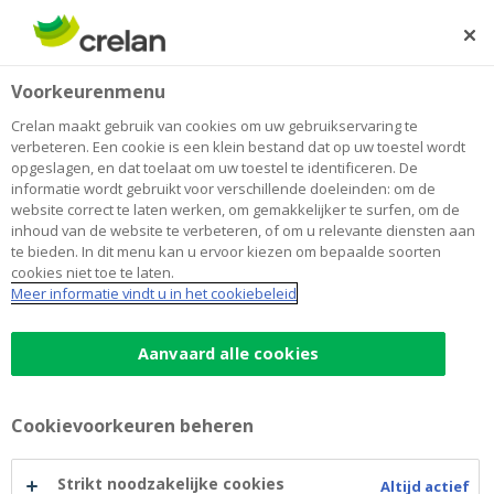
Skip
to
Zoeken
Me
Aanmelden
main
Home
Online bankieren
Betalen
Voorkeurenmenu
content
Online bankieren
Crelan maakt gebruik van cookies om uw gebruikservaring te
verbeteren. Een cookie is een klein bestand dat op uw toestel wordt
opgeslagen, en dat toelaat om uw toestel te identificeren. De
informatie wordt gebruikt voor verschillende doeleinden: om de
website correct te laten werken, om gemakkelijker te surfen, om de
Platform en app
inhoud van de website te verbeteren, of om u relevante diensten aan
te bieden. In dit menu kan u ervoor kiezen om bepaalde soorten
cookies niet toe te laten.
Meer informatie vindt u in het cookiebeleid
myCrelan homebanking
Aanvaard alle cookies
Crelan Mobile-app
Cookievoorkeuren beheren
Veelgestelde vragen
Strikt noodzakelijke cookies
Altijd actief