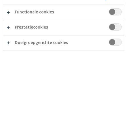
Functionele cookies
Advies
Prestatiecookies
Doelgroepgerichte cookies
Payconiq by Bancontact-app
Itsme en Crelan Sign
Apple Pay
Google Pay
Wero