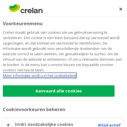
Skip
to
Zoeken
Me
Aanmelden
main
Voorkeurenmenu
content
Crelan maakt gebruik van cookies om uw gebruikservaring te
verbeteren. Een cookie is een klein bestand dat op uw toestel wordt
opgeslagen, en dat toelaat om uw toestel te identificeren. De
informatie wordt gebruikt voor verschillende doeleinden: om de
website correct te laten werken, om gemakkelijker te surfen, om de
inhoud van de website te verbeteren, of om u relevante diensten aan
te bieden. In dit menu kan u ervoor kiezen om bepaalde soorten
cookies niet toe te laten.
Autolening
Meer informatie vindt u in het cookiebeleid
Autolening
Aanvaard alle cookies
JKP van 3,99%
(*)
Lening tot 110%
mogelijk van aankoopprijs
van voertuig
Cookievoorkeuren beheren
Elektrisch, hybride, diesel, benzine, nieuw of
tweedehands
Strikt noodzakelijke cookies
Altijd actief