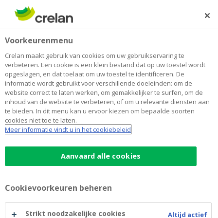
Skip
to
Zoeken
Me
Aanmelden
main
Home
Betalen
Online shoppen? Doe het veilig!
Veilig bankieren
Voorkeurenmenu
content
Online shoppen? Doe het veilig!
Crelan maakt gebruik van cookies om uw gebruikservaring te
verbeteren. Een cookie is een klein bestand dat op uw toestel wordt
opgeslagen, en dat toelaat om uw toestel te identificeren. De
informatie wordt gebruikt voor verschillende doeleinden: om de
Met de feestdagen in het vooruitzicht bent u misschien
website correct te laten werken, om gemakkelijker te surfen, om de
nog volop op zoek naar de ideale geschenken voor uw
inhoud van de website te verbeteren, of om u relevante diensten aan
familie en vrienden. Koopt u wel eens iets online? Dan
te bieden. In dit menu kan u ervoor kiezen om bepaalde soorten
cookies niet toe te laten.
komen deze vijf tips vast van pas.
Meer informatie vindt u in het cookiebeleid
5 tips om veilig online te shoppen
Aanvaard alle cookies
1. Vermijd openbare wifi voor online winkelen en
betalen
Cookievoorkeuren beheren
Publieke draadloze verbindingen zijn vaak minder goed
beveiligd. Surf op openbare plaatsen daarom liever via
Strikt noodzakelijke cookies
Altijd actief