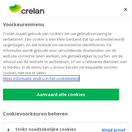
Skip
to
Zoeken
Me
Aanmelden
main
Home
Verzekeren
Ongevallen Privéleven verzekering
Gezin
Voorkeurenmenu
content
Ongevallen Privéleven verzekering
Crelan maakt gebruik van cookies om uw gebruikservaring te
verbeteren. Een cookie is een klein bestand dat op uw toestel wordt
opgeslagen, en dat toelaat om uw toestel te identificeren. De
informatie wordt gebruikt voor verschillende doeleinden: om de
Crelan en AXA bundelen hun
website correct te laten werken, om gemakkelijker te surfen, om de
krachten om je de verzekering aan
inhoud van de website te verbeteren, of om u relevante diensten aan
te bieden. In dit menu kan u ervoor kiezen om bepaalde soorten
te bieden die echt bij je past
cookies niet toe te laten.
Meer informatie vindt u in het cookiebeleid
De ongevallen in het privéleven zijn
onvoorspelbaar en kunnen een grote impact
Aanvaard alle cookies
hebben op uw leven. De verzekering Ongevallen
Privéleven van AXA zorgt voor deze financiële
gevolgen : medische kosten, blijvende of tijdelijke
Cookievoorkeuren beheren
ongeschiktheid, overlijden, enz.
Strikt noodzakelijke cookies
Altijd actief