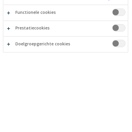
Verzekering Ongevallen Privéleven
AXA
Vind een kantoor in uw buurt
Functionele cookies
Crelan N.V., FSMA-nummer 0205764318, met zetel te
Sylvain Dupuislaan 251, 1070 Brussel, treedt op als
Prestatiecookies
verzekeringsagent en is dus contractueel gebonden
om:
Doelgroepgerichte cookies
enerzijds enkel verzekeringen van AXA Belgium
N.V. te commercialiseren voor alle
verzekeringstakken niet-leven, alsook
schuldsaldoverzekeringen ; en
anderzijds enkel verzekeringen van Allianz
Benelux N.V. voor alle takken leven met een
beleggings- en/of een spaarcomponent.
De inschrijving van Crelan in het register van
verzekeringstussenpersonen van de Autoriteit voor
Financiële Diensten en Markten, FSMA, Congresstraat