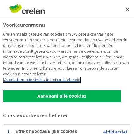
Skip
to
Zoeken
Me
Aanmelden
main
Voorkeurenmenu
content
Crelan maakt gebruik van cookies om uw gebruikservaring te
verbeteren. Een cookie is een klein bestand dat op uw toestel wordt
opgeslagen, en dat toelaat om uw toestel te identificeren. De
informatie wordt gebruikt voor verschillende doeleinden: om de
website correct te laten werken, om gemakkelijker te surfen, om de
inhoud van de website te verbeteren, of om u relevante diensten aan
te bieden. In dit menu kan u ervoor kiezen om bepaalde soorten
cookies niet toe te laten.
Woonverzekering
Meer informatie vindt u in het cookiebeleid
Woonverzekering
Aanvaard alle cookies
Bescherming tegen brand, storm, waterschade
en meer
Voor eigenaars én huurders, eenvoudig online
Cookievoorkeuren beheren
afsluiten
Een schadegeval? Laat u begeleiden.
Strikt noodzakelijke cookies
Altijd actief