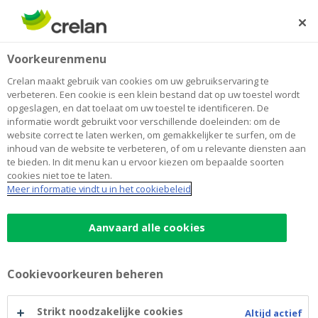
Skip
to
Zoeken
Me
Aanmelden
main
Home
Wonen
Blog
Voorkeurenmenu
content
Wonen
Crelan maakt gebruik van cookies om uw gebruikservaring te
verbeteren. Een cookie is een klein bestand dat op uw toestel wordt
opgeslagen, en dat toelaat om uw toestel te identificeren. De
informatie wordt gebruikt voor verschillende doeleinden: om de
Betalen
Sparen en beleggen
website correct te laten werken, om gemakkelijker te surfen, om de
inhoud van de website te verbeteren, of om u relevante diensten aan
Duurzaamheid
Auto
Wonen
Jongeren
te bieden. In dit menu kan u ervoor kiezen om bepaalde soorten
cookies niet toe te laten.
Meer informatie vindt u in het cookiebeleid
Aanvaard alle cookies
Cookievoorkeuren beheren
Strikt noodzakelijke cookies
Altijd actief