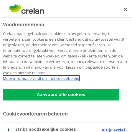
Skip
to
Zoeken
Me
Aanmelden
main
Home
Leven
Verzekeren
Voorkeurenmenu
content
Leven
Crelan maakt gebruik van cookies om uw gebruikservaring te
verbeteren. Een cookie is een klein bestand dat op uw toestel wordt
opgeslagen, en dat toelaat om uw toestel te identificeren. De
informatie wordt gebruikt voor verschillende doeleinden: om de
website correct te laten werken, om gemakkelijker te surfen, om de
inhoud van de website te verbeteren, of om u relevante diensten aan
te bieden. In dit menu kan u ervoor kiezen om bepaalde soorten
cookies niet toe te laten.
Meer informatie vindt u in het cookiebeleid
Aanvaard alle cookies
Sparen en beleggen via
Cookievoorkeuren beheren
levensverzekeringen
Strikt noodzakelijke cookies
Altijd actief