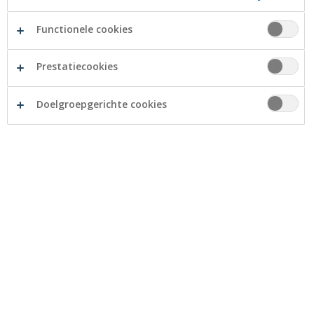
Crelan slaat met Allianz de handen in elkaar
voor een interessant spaar-en
Functionele cookies
beleggingsaanbod.
Prestatiecookies
Doelgroepgerichte cookies