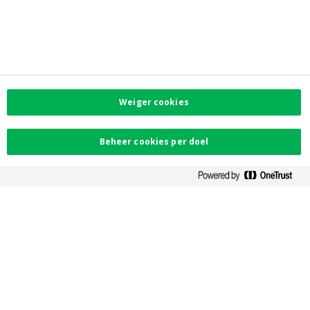
Privacy
Toegankelijkheid
Voorkeurenmenu
Corporate info
Investor Relations
Jobs
Newsroom
Weiger cookies
Contacteer ons
Beheer cookies per doel
Vind uw dichtstbijzijnde kantoor
Contact
Klachten
Facebook
Instagram
LinkedIn
Twitter