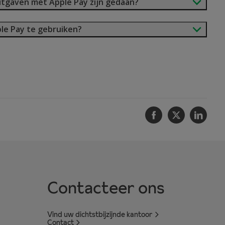
uitgaven met Apple Pay zijn gedaan?
le Pay te gebruiken?
Facebook
Twitter
Linke
Contacteer ons
Vind uw dichtstbijzijnde kantoor
Contact