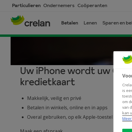
Skip
Particulieren
Ondernemers
Coöperanten
to
main
Betalen
Lenen
Sparen en be
content
Uw iPhone wordt uw Crel
Voo
Apple
kredietkaart
Crela
is ee
Pay
toest
Makkelijk, veilig en privé
om de
Betalen in winkels, online en in apps
van d
–
kan u
Overal gebruiken, op elk Apple-toestel
Meer 
Maak een afspraak