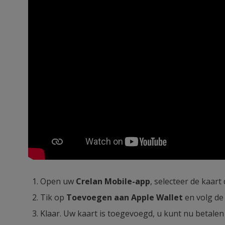
Open uw
Crelan Mobile-app
, selecteer de kaart
Tik op
Toevoegen aan Apple Wallet
en volg de 
Klaar. Uw kaart is toegevoegd, u kunt nu betale