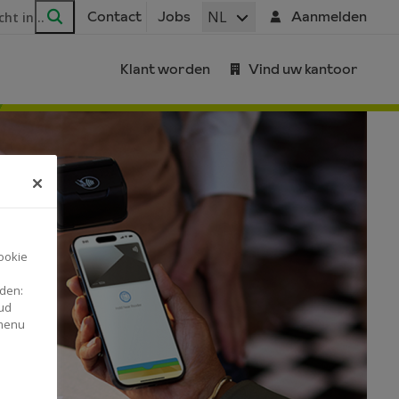
ar
NL
Contact
Jobs
Aanmelden
Zoeken
Klant worden
Vind uw kantoor
ookie
nden:
ud
 menu