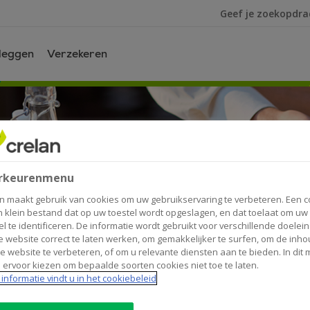
Ik ben op zoek na
leggen
Verzekeren
an-
rkeurenmenu
n maakt gebruik van cookies om uw gebruikservaring te verbeteren. Een c
n klein bestand dat op uw toestel wordt opgeslagen, en dat toelaat om uw
el te identificeren. De informatie wordt gebruikt voor verschillende doelei
 website correct te laten werken, om gemakkelijker te surfen, om de inho
e website te verbeteren, of om u relevante diensten aan te bieden. In dit
 ervoor kiezen om bepaalde soorten cookies niet toe te laten.
informatie vindt u in het cookiebeleid