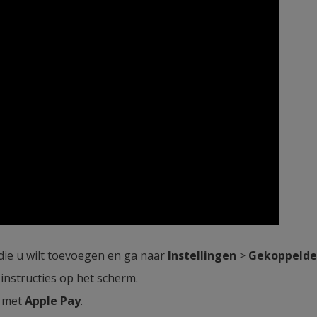
 die u wilt toevoegen en ga naar
Instellingen
>
Gekoppelde
instructies op het scherm.
n met
Apple Pay
.