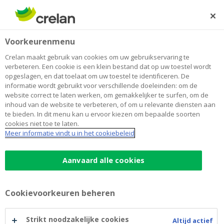
Skip
to
Zoeken
Me
Aanmelden
main
Voorkeurenmenu
content
Crelan maakt gebruik van cookies om uw gebruikservaring te
verbeteren. Een cookie is een klein bestand dat op uw toestel wordt
opgeslagen, en dat toelaat om uw toestel te identificeren. De
informatie wordt gebruikt voor verschillende doeleinden: om de
website correct te laten werken, om gemakkelijker te surfen, om de
inhoud van de website te verbeteren, of om u relevante diensten aan
te bieden. In dit menu kan u ervoor kiezen om bepaalde soorten
cookies niet toe te laten.
Rekening voor jongeren
Meer informatie vindt u in het cookiebeleid
Rekening
Aanvaard alle cookies
Gratis tot je 25 jaar wordt
voor
Eenvoudig je geld online beheren met de
mobile app
Cookievoorkeuren beheren
jongeren
Advies en hulp van je bankagent
Strikt noodzakelijke cookies
Altijd actief