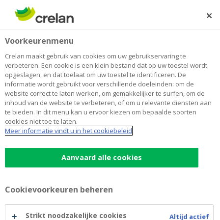
Skip
to
Zoeken
Me
Aanmelden
main
Voorkeurenmenu
content
Crelan maakt gebruik van cookies om uw gebruikservaring te
verbeteren. Een cookie is een klein bestand dat op uw toestel wordt
opgeslagen, en dat toelaat om uw toestel te identificeren. De
informatie wordt gebruikt voor verschillende doeleinden: om de
website correct te laten werken, om gemakkelijker te surfen, om de
inhoud van de website te verbeteren, of om u relevante diensten aan
te bieden. In dit menu kan u ervoor kiezen om bepaalde soorten
cookies niet toe te laten.
Wero, de Europese
Meer informatie vindt u in het cookiebeleid
Wero
betaaloplossing in de Crelan
Aanvaard alle cookies
Mobile-app
Cookievoorkeuren beheren
Betaal snel en makkelijk via een QR-
code of betaallink
Strikt noodzakelijke cookies
Altijd actief