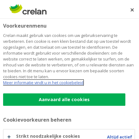
Skip
to
Zoeken
Me
Aanmelden
main
Voorkeurenmenu
content
Crelan maakt gebruik van cookies om uw gebruikservaring te
verbeteren. Een cookie is een klein bestand dat op uw toestel wordt
opgeslagen, en dat toelaat om uw toestel te identificeren. De
informatie wordt gebruikt voor verschillende doeleinden: om de
website correct te laten werken, om gemakkelijker te surfen, om de
inhoud van de website te verbeteren, of om u relevante diensten aan
te bieden. In dit menu kan u ervoor kiezen om bepaalde soorten
cookies niet toe te laten.
Schuldsaldoverzekering
Meer informatie vindt u in het cookiebeleid
Schuldsaldoverze
Aanvaard alle cookies
Dekking tot 200%
van het openstaande
kredietsaldo
Bescherming reeds vóór akte-ondertekening
Cookievoorkeuren beheren
Flexibele premieopties
Strikt noodzakelijke cookies
Altijd actief
Eenmalig, jaarlijkse variabele of constante