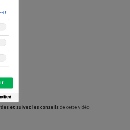
ctif
if
des et suivez les conseils
de cette vidéo.