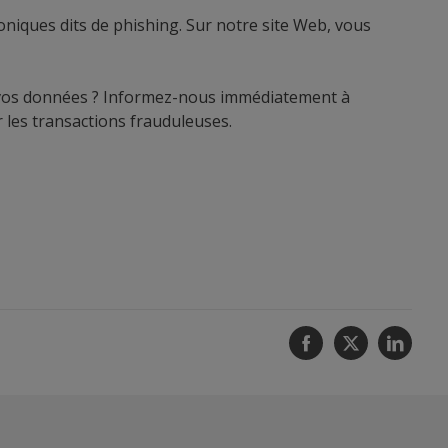
oniques dits de phishing. Sur notre site Web, vous
t vos données ? Informez-nous immédiatement à
 les transactions frauduleuses.
Facebook
Twitter
Linke