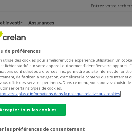
Je cherche
et investir
Assurances
u de préférences
avec ces conseils
n utilise des cookies pour améliorer votre expérience utilisateur. Un cooki
tit fichier stocké sur votre appareil qui permet d’identifier votre appareil. 
mations sont utilisées à diverses fins: permettre au site internet de foncti
ctement, de faciliter la navigation, d’améliorer le contenu du site internet o
vous offrir des services pertinents. Dans ce menu, vous pouvez choisir de
utoriser certains types de cookies.
de s'emparer des coordonnées bancaires personnelles de cli
trouverez plus d’informations dans la politique relative aux cookies
Accepter tous les cookies
er les préférences de consentement