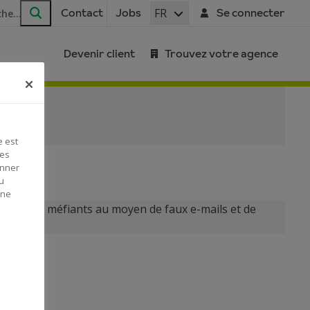
FR
Contact
Jobs
Se connecter
Rechercher
Devenir client
Trouvez votre agence
e est
Ces
onner
u
 ne
ents peu méfiants au moyen de faux e-mails et de