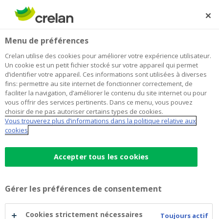
Skip
to
Rechercher
Me
Se
main
connecter
Home
Goldman Sachs International Series P - 2019-07-18
Menu de préférences
content
Goldman Sachs International Series
Crelan utilise des cookies pour améliorer votre expérience utilisateur.
Un cookie est un petit fichier stocké sur votre appareil qui permet
P - 2019-07-18
d’identifier votre appareil. Ces informations sont utilisées à diverses
fins: permettre au site internet de fonctionner correctement, de
faciliter la navigation, d’améliorer le contenu du site internet ou pour
vous offrir des services pertinents. Dans ce menu, vous pouvez
Goldman Sachs
choisir de ne pas autoriser certains types de cookies.
Vous trouverez plus d’informations dans la politique relative aux
International
cookies
Accepter tous les cookies
Goldman Sachs International Series P -
2019-07-18
Gérer les préférences de consentement
Un résumé du prospectus de base et des suppléments
concernés.
Cookies strictement nécessaires
Toujours actif