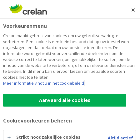
Skip
to
Zoeken
Me
Aanmelden
main
Home
Goldman Sachs International Series P - 2019-07-18
Voorkeurenmenu
content
Goldman Sachs International Series
Crelan maakt gebruik van cookies om uw gebruikservaring te
verbeteren. Een cookie is een klein bestand dat op uw toestel wordt
P - 2019-07-18
opgeslagen, en dat toelaat om uw toestel te identificeren. De
informatie wordt gebruikt voor verschillende doeleinden: om de
website correct te laten werken, om gemakkelijker te surfen, om de
inhoud van de website te verbeteren, of om u relevante diensten aan
Goldman Sachs
te bieden. In dit menu kan u ervoor kiezen om bepaalde soorten
cookies niet toe te laten.
International
Meer informatie vindt u in het cookiebeleid
Aanvaard alle cookies
Goldman Sachs International Series P -
2019-07-18
Cookievoorkeuren beheren
Een overzicht van het basisprospectus en de
betrokken supplementen.
Strikt noodzakelijke cookies
Altijd actief