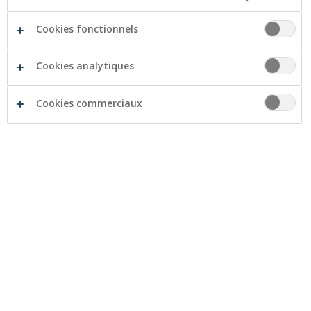
Cookies fonctionnels
Cookies analytiques
Envisagez-vous d'acheter votre propre habitation ?
N'oubliez pas que cela entraîne également un certain
Cookies commerciaux
nombre de polices d'assurance.
Assurance solde restant dû
Une police
d'assurance solde restant dû
protège votre
famille en cas de décès (le vôtre ou celui de votre
partenaire). Si vous décédez pendant la durée du crédit,
l'assurance remboursera la partie convenue du solde
du crédit. En d’autres termes, votre remboursement
sera entièrement ou partiellement annulé. Si vous
achetez en couple, vous pouvez par exemple chacun
assurer 50% du solde du crédit. Pour une protection