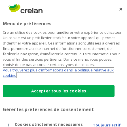
Skip
to
Rechercher
Me
Se
main
connecter
Home
Quelles assurances dois-je souscrire lorsque j'achète une
Menu de préférences
content
maison ?
Quelles assurances dois-je souscrire
Crelan utilise des cookies pour améliorer votre expérience utilisateur.
Un cookie est un petit fichier stocké sur votre appareil qui permet
lorsque j'achète une maison ?
d’identifier votre appareil. Ces informations sont utilisées à diverses
fins: permettre au site internet de fonctionner correctement, de
faciliter la navigation, d’améliorer le contenu du site internet ou pour
vous offrir des services pertinents. Dans ce menu, vous pouvez
choisir de ne pas autoriser certains types de cookies.
Vous trouverez plus d’informations dans la politique relative aux
cookies
Accepter tous les cookies
Gérer les préférences de consentement
Cookies strictement nécessaires
Toujours actif