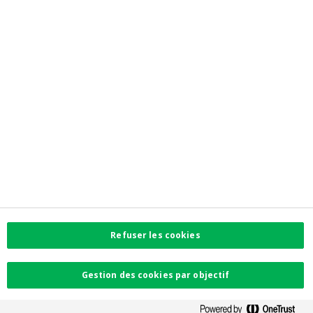
Newsroom
Contactez-nous
Trouvez l'agence la plus proche
Contact
Plaintes
Facebook
Instagram
LinkedIn
Twitter
Refuser les cookies
Card Stop 078 170
170
Gestion des cookies par objectif