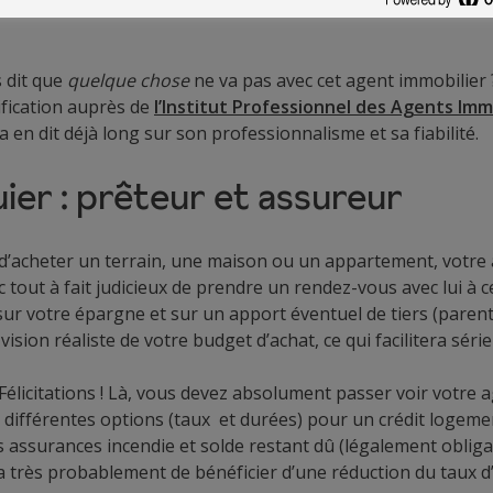
mis de vente dans l’agence immobilière (plutôt que chez le n
s dit que
quelque chose
ne va pas avec cet agent immobilier 
rification auprès de
l’Institut Professionnel des Agents
Imm
a en dit déjà long sur son professionnalisme et sa fiabilité.
ier : prêteur et assureur
 d’acheter un terrain, une maison ou un appartement, votre 
onc tout à fait judicieux de prendre un rendez-vous avec lui à 
sur votre épargne et sur un apport éventuel de tiers (parents
ion réaliste de votre budget d’achat, ce qui facilitera sér
Félicitations ! Là, vous devez absolument passer voir votre a
s différentes options (taux et durées) pour un crédit logeme
es assurances incendie et solde restant dû (légalement oblig
 très probablement de bénéficier d’une réduction du taux d