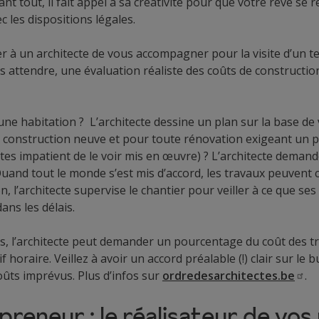
 tout, il fait appel à sa créativité pour que votre rêve se r
 les dispositions légales.
er à un architecte de vous accompagner pour la visite d’un ter
ns attendre, une évaluation réaliste des coûts de constructi
ne habitation ? L’architecte dessine un plan sur la base de v
e construction neuve et pour toute rénovation exigeant un 
tes impatient de le voir mis en œuvre) ? L’architecte demand
Quand tout le monde s’est mis d’accord, les travaux peuvent
n, l’architecte supervise le chantier pour veiller à ce que se
ans les délais.
es, l’architecte peut demander un pourcentage du coût des 
f horaire. Veillez à avoir un accord préalable (!) clair sur le 
ûts imprévus. Plus d’infos sur
ordredesarchitectes.be
.
preneur : le réalisateur de vos