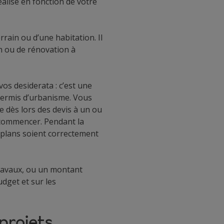
éalise en fonction de votre
rain ou d’une habitation. Il
on ou de rénovation à
os desiderata : c’est une
permis d’urbanisme. Vous
e dès lors des devis à un ou
 commencer. Pendant la
s plans soient correctement
travaux, ou un montant
budget et sur les
 projets