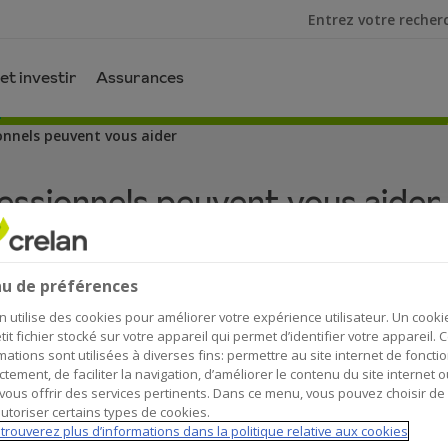
Je cherche
et investir
Assurances
onnels peuvent vous aider
essionnels peuvent vous aider
u de préférences
n utilise des cookies pour améliorer votre expérience utilisateur. Un cooki
tit fichier stocké sur votre appareil qui permet d’identifier votre appareil. 
mations sont utilisées à diverses fins: permettre au site internet de foncti
idée d’acheter une maison ou un appartement ? C’
ctement, de faciliter la navigation, d’améliorer le contenu du site internet o
vous offrir des services pertinents. Dans ce menu, vous pouvez choisir de
 il s’agit d’un des investissements les plus import
utoriser certains types de cookies.
les choses. Ne vous inquiétez pas : de la recherc
trouverez plus d’informations dans la politique relative aux cookies