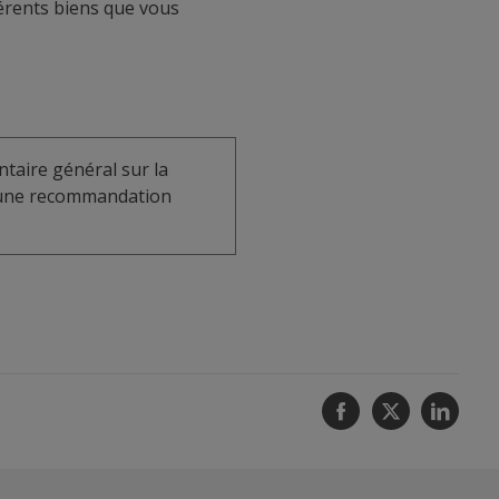
férents biens que vous
taire général sur la
u une recommandation
Facebook
Twitter
Linke