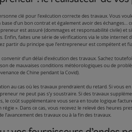
rsonne clé pour l’exécution correcte des travaux. Vous voule
la base d’un bon contrat et également avoir des échanges… 
trepreneur est assuré (dommages et responsabilité civile) et 
 Enfin, faites une série de vérifications via le site internet 
ez partir du principe que l’entrepreneur est compétent et fia
e convenir d’un délai d’exécution des travaux. Sachez toutefo
ison de mauvaises conditions météorologiques ou de problèm
ovenance de Chine pendant la Covid).
ation au cas où les travaux prendraient du retard. Si vous en
epreneur ne peut pas s’y soustraire. Si des travaux suppléme
és, le coût supplémentaire vous sera en toute logique fact
en régie ». Dans ce cas, vous recevez le relevé des heures pr
de l’avancement des travaux ou à la fin des travaux.
u : vos fournisseurs d’ondes po