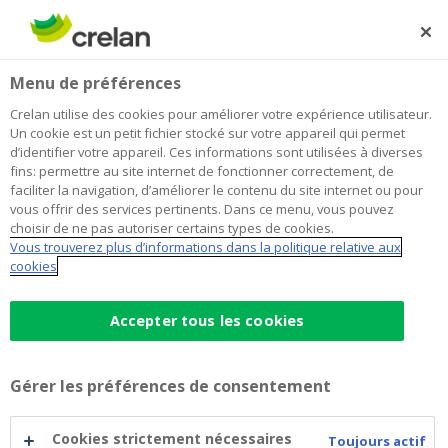
Skip
to
Rechercher
Me
Se
main
connecter
Home
Blog
Score PEB : que dit vraiment le certificat énergétique de
Habitation
Menu de préférences
content
votre logement ?
Crelan utilise des cookies pour améliorer votre expérience utilisateur.
Score PEB : que dit vraiment le
Un cookie est un petit fichier stocké sur votre appareil qui permet
d’identifier votre appareil. Ces informations sont utilisées à diverses
certificat énergétique de votre
fins: permettre au site internet de fonctionner correctement, de
faciliter la navigation, d’améliorer le contenu du site internet ou pour
logement ?
vous offrir des services pertinents. Dans ce menu, vous pouvez
choisir de ne pas autoriser certains types de cookies.
Vous trouverez plus d’informations dans la politique relative aux
cookies
13 avril 2026
6 minutes de temps de lecture
Accepter tous les cookies
Le certificat de Performance Énergétique des
Bâtiments (PEB), vous y serez confronté tôt
ou tard : achat, vente ou location. Il indique
Gérer les préférences de consentement
l’efficacité énergétique de votre logement et
Cookies strictement nécessaires
influence directement le montant de vos
Toujours actif