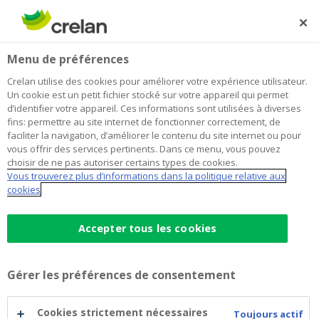
Skip
to
Rechercher
Me
Se
main
connecter
Home
Blog
Réutiliser votre hypothèque : malin, pour vos
Habitation
Menu de préférences
content
rénovations
Crelan utilise des cookies pour améliorer votre expérience utilisateur.
Réutiliser votre hypothèque : malin,
Un cookie est un petit fichier stocké sur votre appareil qui permet
d’identifier votre appareil. Ces informations sont utilisées à diverses
pour vos rénovations
fins: permettre au site internet de fonctionner correctement, de
faciliter la navigation, d’améliorer le contenu du site internet ou pour
vous offrir des services pertinents. Dans ce menu, vous pouvez
choisir de ne pas autoriser certains types de cookies.
25 mars 2021
2 minutes de temps de lecture
Vous trouverez plus d’informations dans la politique relative aux
cookies
L’un des grands avantages d’un crédit
hypothécaire réside dans le fait que vous
Accepter tous les cookies
pouvez le réutiliser.
Et sans passer par le
notaire, ce qui représente un bel
Gérer les préférences de consentement
avantage financier
. La réutilisation de votre
crédit est particulièrement intéressante
Cookies strictement nécessaires
Toujours actif