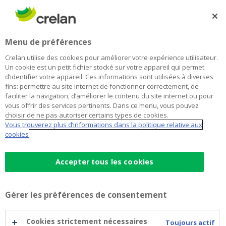
Skip
to
Rechercher
Me
Se
main
connecter
Home
Épargner et investir
Compte-titres
Investir
Menu de préférences
content
Compte-titres
Crelan utilise des cookies pour améliorer votre expérience utilisateur.
Un cookie est un petit fichier stocké sur votre appareil qui permet
d’identifier votre appareil. Ces informations sont utilisées à diverses
fins: permettre au site internet de fonctionner correctement, de
Pour la conservation
faciliter la navigation, d’améliorer le contenu du site internet ou pour
vous offrir des services pertinents. Dans ce menu, vous pouvez
électronique de vos
choisir de ne pas autoriser certains types de cookies.
Vous trouverez plus d’informations dans la politique relative aux
placements
cookies
Accepter tous les cookies
Qu’est-ce qu’un compte-titres ?
Gérer les préférences de consentement
Lorsque vous achetez des placements tels que des
bons de caisse
, des
parts de fonds
, des
notes
, des
euro-obligations
ou des actions, vous avez besoin d’un
Cookies strictement nécessaires
Toujours actif