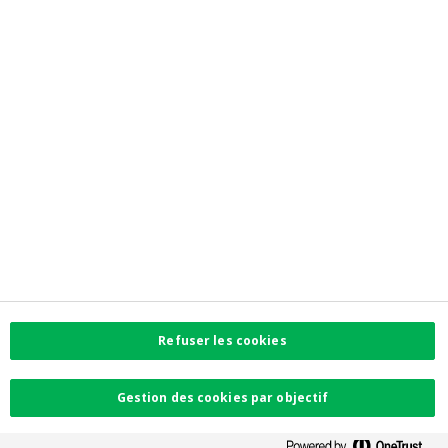
Newsroom
Contactez-nous
Trouvez l'agence la plus proche
Contact
Plaintes
Facebook
Instagram
LinkedIn
Twitter
Refuser les cookies
Card Stop 078 170
170
Gestion des cookies par objectif