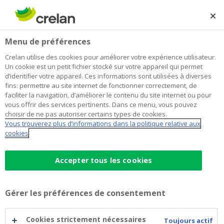
Skip
to
Rechercher
Me
Se
main
connecter
Home
Payer
Payer à l'étranger ? Aussi facile qu’à la maison !
Cartes de paiement
Menu de préférences
content
Payer à l'étranger ? Aussi facile qu’à
Crelan utilise des cookies pour améliorer votre expérience utilisateur.
Un cookie est un petit fichier stocké sur votre appareil qui permet
la maison !
d’identifier votre appareil. Ces informations sont utilisées à diverses
fins: permettre au site internet de fonctionner correctement, de
faciliter la navigation, d’améliorer le contenu du site internet ou pour
vous offrir des services pertinents. Dans ce menu, vous pouvez
De façon générale,
vous payez
en effet
à l’étranger
choisir de ne pas autoriser certains types de cookies.
exactement de la même manière qu’en Belgique
!
Vous trouverez plus d’informations dans la politique relative aux
Pour éviter des frais inutiles, mieux vaut juste
cookies
emmener avec vous différents moyens de paiement.
Accepter tous les cookies
Vous utilisez votre carte de débit
(votre carte bancaire habituelle) :
Gérer les préférences de consentement
dans le monde entier
. Pour un usage hors
Europe
Cookies strictement nécessaires
Toujours actif
(lien vers liste des pays), il faut au préalable activer