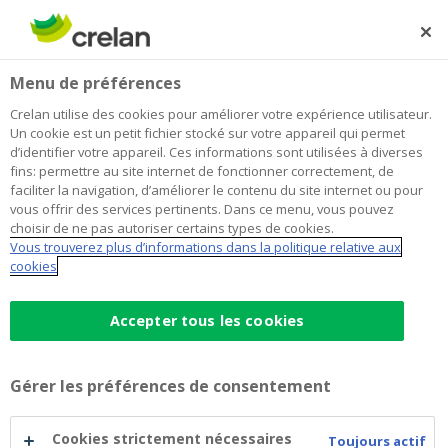
Skip
to
Rechercher
Me
Se
main
connecter
Home
Payer
Utiliser votre carte bancaire
Cartes de paiement
Menu de préférences
content
Utiliser votre carte bancaire
Crelan utilise des cookies pour améliorer votre expérience utilisateur.
Un cookie est un petit fichier stocké sur votre appareil qui permet
d’identifier votre appareil. Ces informations sont utilisées à diverses
fins: permettre au site internet de fonctionner correctement, de
Qu'est-ce que vous
faciliter la navigation, d’améliorer le contenu du site internet ou pour
vous offrir des services pertinents. Dans ce menu, vous pouvez
pouvez faire avec votre
choisir de ne pas autoriser certains types de cookies.
Vous trouverez plus d’informations dans la politique relative aux
carte bancaire ?
cookies
Accepter tous les cookies
Les limites standard
Gérer les préférences de consentement
Si vous le souhaitez, vous pouvez demander, dans
votre agence, d’adapter ces limites.
Cookies strictement nécessaires
Toujours actif