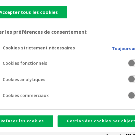
 produit d'assurance) qui reprend de manière succincte le 
Accepter tous les cookies
, la couverture géographique, …
nistre en fonction de la garantie concernée.
er les préférences de consentement
er
ion de sinistre, ont été mis à jour au 1
juillet 2026 pour r
ne modification n’a été apportée aux conditions d’assurance.
Cookies strictement nécessaires
Toujours a
Cookies fonctionnels
ssurances et documents IPID
Cookies analytiques
Cookies commerciaux
Refuser les cookies
Gestion des cookies par object