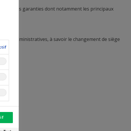
contenu des garanties dont notamment les principaux
aisons administratives, à savoir le changement de siège
ctif
if