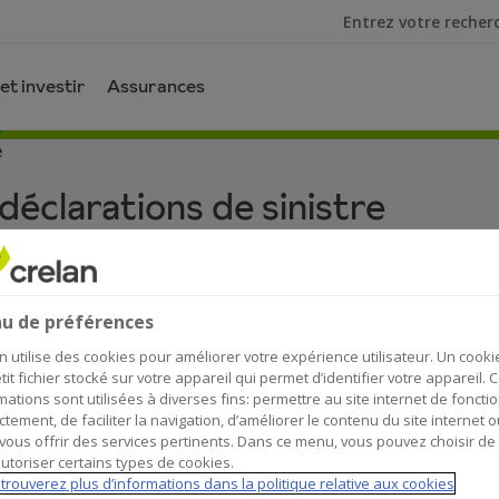
Je cherche
et investir
Assurances
e
déclarations de sinistre
u de préférences
n utilise des cookies pour améliorer votre expérience utilisateur. Un cooki
tit fichier stocké sur votre appareil qui permet d’identifier votre appareil. 
rances :
mations sont utilisées à diverses fins: permettre au site internet de foncti
ctement, de faciliter la navigation, d’améliorer le contenu du site internet o
vous offrir des services pertinents. Dans ce menu, vous pouvez choisir de
utoriser certains types de cookies.
trouverez plus d’informations dans la politique relative aux cookies