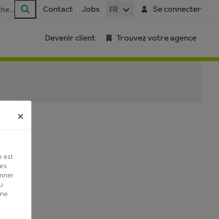
FR
Contact
Jobs
Se connecter
Rechercher
Devenir client
Trouvez votre agence
e est
Ces
onner
u
 ne