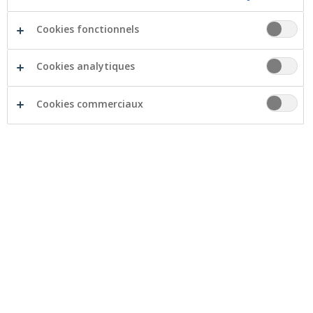
Cookies fonctionnels
Cookies analytiques
Cookies commerciaux
Virements au sein de la zone SEPA
Qu'est-ce qu'il vous faut?
Vous voulez transférer de l’argent dans une banque
belge ou dans une banque de la zone SEPA ? Il vous
suffit d’avoir le
IBAN
(International Bank Account
Number) du bénéficiaire.
Quels pays appartiennent à la zone SEPA ?