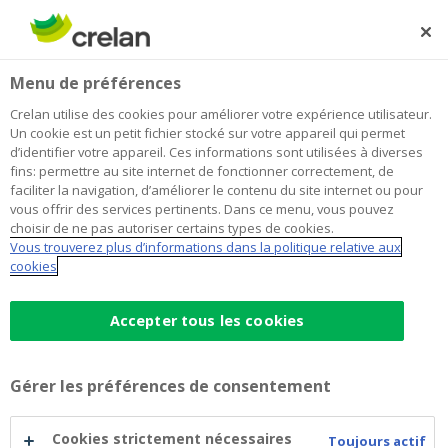
Skip
to
Rechercher
Me
Se
main
connecter
Home
Payer
Virements
Comptes à vue
Menu de préférences
content
Virements
Crelan utilise des cookies pour améliorer votre expérience utilisateur.
Un cookie est un petit fichier stocké sur votre appareil qui permet
d’identifier votre appareil. Ces informations sont utilisées à diverses
fins: permettre au site internet de fonctionner correctement, de
Des virements rapides
faciliter la navigation, d’améliorer le contenu du site internet ou pour
vous offrir des services pertinents. Dans ce menu, vous pouvez
en Belgique et à
choisir de ne pas autoriser certains types de cookies.
Vous trouverez plus d’informations dans la politique relative aux
l’étranger
cookies
Accepter tous les cookies
Gérer les préférences de consentement
Cookies strictement nécessaires
Toujours actif