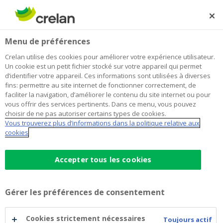
Skip
to
Rechercher
Me
Se
main
connecter
Home
Prenez rendez-vous
Menu de préférences
content
Prenez rendez-vous
Crelan utilise des cookies pour améliorer votre expérience utilisateur.
Un cookie est un petit fichier stocké sur votre appareil qui permet
d’identifier votre appareil. Ces informations sont utilisées à diverses
fins: permettre au site internet de fonctionner correctement, de
Free
faciliter la navigation, d’améliorer le contenu du site internet ou pour
HTML
vous offrir des services pertinents. Dans ce menu, vous pouvez
choisir de ne pas autoriser certains types de cookies.
Vous trouverez plus d’informations dans la politique relative aux
cookies
Accepter tous les cookies
Gérer les préférences de consentement
Cookies strictement nécessaires
Toujours actif