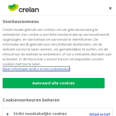
Skip
to
Zoeken
Me
Aanmelden
main
Home
Maak een afspraak
Voorkeurenmenu
content
Maak een afspraak
Crelan maakt gebruik van cookies om uw gebruikservaring te
verbeteren. Een cookie is een klein bestand dat op uw toestel wordt
opgeslagen, en dat toelaat om uw toestel te identificeren. De
informatie wordt gebruikt voor verschillende doeleinden: om de
Free
website correct te laten werken, om gemakkelijker te surfen, om de
HTML
inhoud van de website te verbeteren, of om u relevante diensten aan
te bieden. In dit menu kan u ervoor kiezen om bepaalde soorten
cookies niet toe te laten.
Meer informatie vindt u in het cookiebeleid
Aanvaard alle cookies
Cookievoorkeuren beheren
Strikt noodzakelijke cookies
Altijd actief