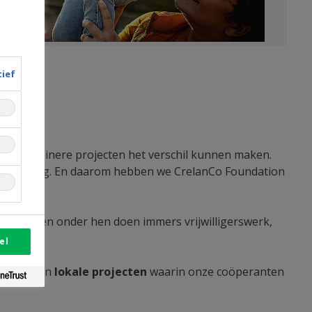
tief
at ook kleinere projecten het verschil kunnen maken.
samenleving. En daarom hebben we CrelanCo Foundation
nCo. Velen onder hen doen immers vrijwilligerswerk,
el
evante
en
lokale projecten
waarin onze coöperanten