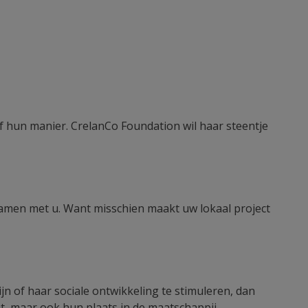
 hun manier. CrelanCo Foundation wil haar steentje
 Samen met u. Want misschien maakt uw lokaal project
ijn of haar sociale ontwikkeling te stimuleren, dan
t, maar ook hun plaats in de maatschappij.