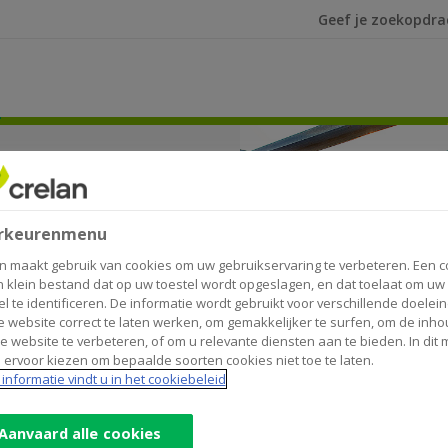
Ik ben op zoek na
tion
:
ent voor
rkeurenmenu
n maakt gebruik van cookies om uw gebruikservaring te verbeteren. Een c
nten
n klein bestand dat op uw toestel wordt opgeslagen, en dat toelaat om uw
el te identificeren. De informatie wordt gebruikt voor verschillende doelei
 website correct te laten werken, om gemakkelijker te surfen, om de inho
e website te verbeteren, of om u relevante diensten aan te bieden. In dit
 ervoor kiezen om bepaalde soorten cookies niet toe te laten.
informatie vindt u in het cookiebeleid
Aanvaard alle cookies