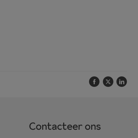
Facebook
Twitter
Linke
Contacteer ons