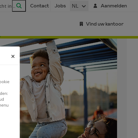
ar
NL
Contact
Jobs
Aanmelden
Zoeken
Vind uw kantoor
ookie
nden:
ud
 menu