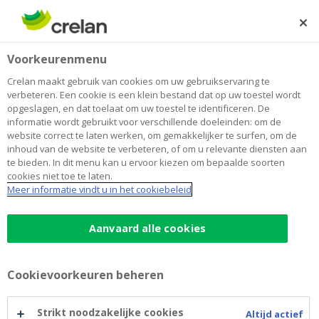
Skip
to
Zoeken
Me
Aanmelden
main
Home
Blog
Slim uw elektrische fiets financieren? Zo maakt u
Duurzaamheid
Voorkeurenmenu
content
duurzame mobiliteit haalbaar
Crelan maakt gebruik van cookies om uw gebruikservaring te
Slim uw elektrische fiets financieren?
verbeteren. Een cookie is een klein bestand dat op uw toestel wordt
opgeslagen, en dat toelaat om uw toestel te identificeren. De
Zo maakt u duurzame mobiliteit
informatie wordt gebruikt voor verschillende doeleinden: om de
website correct te laten werken, om gemakkelijker te surfen, om de
haalbaar
inhoud van de website te verbeteren, of om u relevante diensten aan
te bieden. In dit menu kan u ervoor kiezen om bepaalde soorten
cookies niet toe te laten.
Meer informatie vindt u in het cookiebeleid
14 mei 2025
4 minuten leestijd
Aanvaard alle cookies
Zachte mobiliteit is een belangrijke schakel
om de huidige ecologische en economische
uitdagingen het hoofd te bieden. Nu de files
Cookievoorkeuren beheren
eindeloos lijken, de parkeerstress toeneemt
Strikt noodzakelijke cookies
en de klimaatuitdagingen steeds groter
Altijd actief