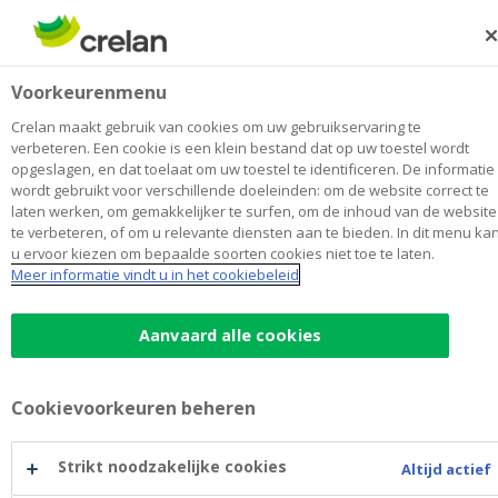
Skip
to
Zoeken
Me
Aanmelden
main
Ago-Advies Horebeke
Voorkeurenmenu
content
Maak
hier
van
mijn kantoor
van
Toon alle kantoren
Crelan maakt gebruik van cookies om uw gebruikservaring te
Ago-
verbeteren. Een cookie is een klein bestand dat op uw toestel wordt
Kantoor &
Open op afspraak vandaag om
opgeslagen, en dat toelaat om uw toestel te identificeren. De informatie
Advies
09:00
Geldautomaat
wordt gebruikt voor verschillende doeleinden: om de website correct te
Horebeke
laten werken, om gemakkelijker te surfen, om de inhoud van de website
te verbeteren, of om u relevante diensten aan te bieden. In dit menu ka
u ervoor kiezen om bepaalde soorten cookies niet toe te laten.
Contactgegevens
Meer informatie vindt u in het cookiebeleid
Kantoor & Geldautomaat
Heerweg 10
9667
Horebeke
Aanvaard alle cookies
Route
naar
Ago-
horebeke@crelan.be
Advies
Cookievoorkeuren beheren
Horebeke
Maak een afspraak
bij
Ago-
Strikt noodzakelijke cookies
Altijd actief
Advies
Geldautomaat
Horebeke